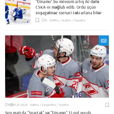
"Dinamo" bu mövsüm artıq iki dəfə
CSKA-nı məğlub edib. Ordu üçün
xoşagəlməz ssenari təkrarlana bilər
0
XokPro / StatPro / OyunPro
0
01.01.2024
XokPro / EkspertPro / StatPro
Son matçda "Spartak" və "Dinamo" 15 qol vurub.