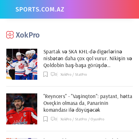
SPORTS.COM.AZ
XokPro
Spartak və SKA KHL-də digərlərinə
nisbətən daha çox qol vurur. Nikişin və
Qoldobin baş-başa görüşdə
ayrılacaqlar
0
XokPro / StatPro
"Reyncers" - "Vaşinqton": paytaxt, hətta
Oveçkin olmasa da, Panarinin
komandası ilə döyüşəcək
0
XokPro / StatPro / OyunPro