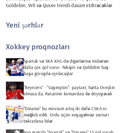
Goldobin, Wil və Qusev trendi davam etdirəcəklər
Yeni şərhlər
Xokkey proqnozları
Spartak və SKA KHL-də digərlərinə nisbətən
daha çox qol vurur. Nikişin və Qoldobin baş-
başa görüşdə ayrılacaqlar
"Reyncers" - "Vaşinqton": paytaxt, hətta Oveçkin
olmasa da, Panarinin komandası ilə döyüşəcək
"Dinamo" bu mövsüm artıq iki dəfə CSKA-nı
məğlub edib. Ordu üçün xoşagəlməz ssenari
təkrarlana bilər
Son matçda "Spartak" və "Dinamo" 15 qol vurub.