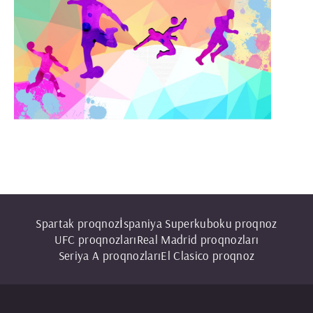
Spartak proqnoz
İspaniya Superkuboku proqnoz
UFС proqnozları
Real Madrid proqnozları
Seriya A proqnozları
El Clasico proqnoz