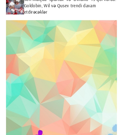
Goldobin, Wil və Qusev trendi davam
etdirəcəklər