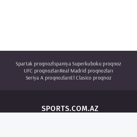
Spartak proqnoz
İspaniya Superkuboku proqnoz
UFС proqnozları
Real Madrid proqnozları
Seriya A proqnozları
El Clasico proqnoz
SPORTS.COM.AZ
© 2024 Sports.com.az - Bütün hüquqlar qorunur. Bu saytdakı məlumatlar
yalnız ziyarətçilər üçün şəxsi istifadə üçündür. Saytın idarəetməsinin
yazılı icazəsi olmadan materialların kopyalanması, yayılması və