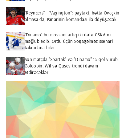
"Reyncers" - "Vaşinqton": paytaxt, hətta Oveçkin
olmasa da, Panarinin komandası ilə döyüşəcək
"Dinamo" bu mövsüm artıq iki dəfə CSKA-nı
məğlub edib. Ordu üçün xoşagəlməz ssenari
təkrarlana bilər
Son matçda "Spartak" və "Dinamo" 15 qol vurub.
Goldobin, Wil və Qusev trendi davam
etdirəcəklər