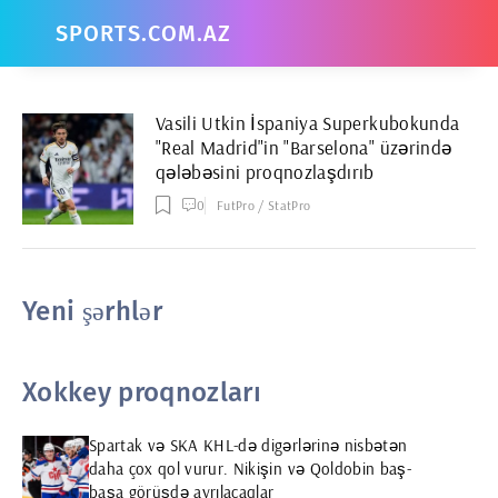
SPORTS.COM.AZ
Vasili Utkin İspaniya Superkubokunda
"Real Madrid"in "Barselona" üzərində
qələbəsini proqnozlaşdırıb
0
FutPro / StatPro
Yeni şərhlər
Xokkey proqnozları
Spartak və SKA KHL-də digərlərinə nisbətən
daha çox qol vurur. Nikişin və Qoldobin baş-
başa görüşdə ayrılacaqlar