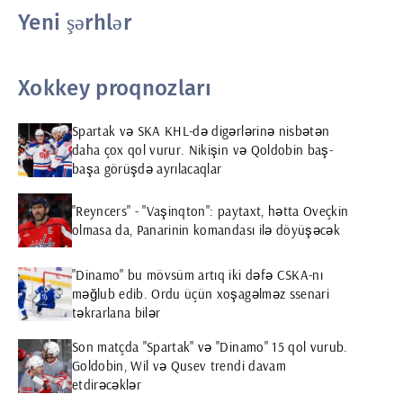
Yeni şərhlər
Xokkey proqnozları
Spartak və SKA KHL-də digərlərinə nisbətən
daha çox qol vurur. Nikişin və Qoldobin baş-
başa görüşdə ayrılacaqlar
"Reyncers" - "Vaşinqton": paytaxt, hətta Oveçkin
olmasa da, Panarinin komandası ilə döyüşəcək
"Dinamo" bu mövsüm artıq iki dəfə CSKA-nı
məğlub edib. Ordu üçün xoşagəlməz ssenari
təkrarlana bilər
Son matçda "Spartak" və "Dinamo" 15 qol vurub.
Goldobin, Wil və Qusev trendi davam
etdirəcəklər