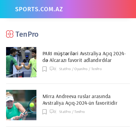
SPORTS.COM.AZ
TenPro
PARI müştəriləri Avstraliya Açıq 2024-
də Alcarazı favorit adlandırdılar
0
StatPro / OyunPro / TenPro
Mirra Andreeva ruslar arasında
Avstraliya Açıq-2024-ün favoritidir
0
StatPro / TenPro