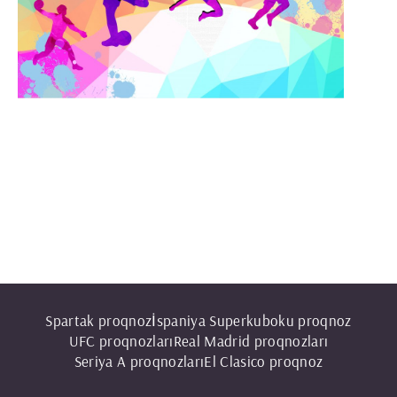
Spartak proqnoz
İspaniya Superkuboku proqnoz
UFС proqnozları
Real Madrid proqnozları
Seriya A proqnozları
El Clasico proqnoz