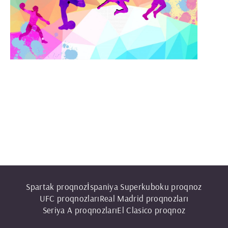
Spartak proqnoz
İspaniya Superkuboku proqnoz
UFС proqnozları
Real Madrid proqnozları
Seriya A proqnozları
El Clasico proqnoz