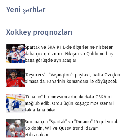
Yeni şərhlər
Xokkey proqnozları
Spartak və SKA KHL-də digərlərinə nisbətən
daha çox qol vurur. Nikişin və Qoldobin baş-
başa görüşdə ayrılacaqlar
"Reyncers" - "Vaşinqton": paytaxt, hətta Oveçkin
olmasa da, Panarinin komandası ilə döyüşəcək
"Dinamo" bu mövsüm artıq iki dəfə CSKA-nı
məğlub edib. Ordu üçün xoşagəlməz ssenari
təkrarlana bilər
Son matçda "Spartak" və "Dinamo" 15 qol vurub.
Goldobin, Wil və Qusev trendi davam
etdirəcəklər